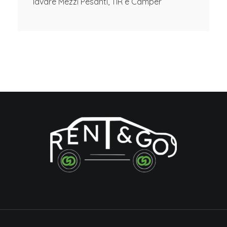
lavare Mezzi Pesanti, TIR e Camper
Rent & Go Sicilia
Noleggio Auto, Minivan, Pulmini 9 posti, Veicoli Commerciali, Biciclette e Mezzi acquatici a Pozzallo e Ispica