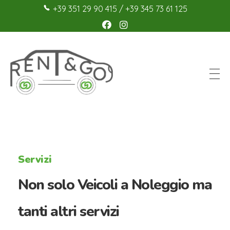
+39 351 29 90 415
/
+39 345 73 61 125
Rent & Go Sicilia
Noleggio Auto, Minivan, Pulmini 9 posti, Veicoli Commerciali, Biciclette e Mezzi acquatici a Pozzallo e Ispica
Servizi
Non solo Veicoli a Noleggio ma
tanti altri servizi